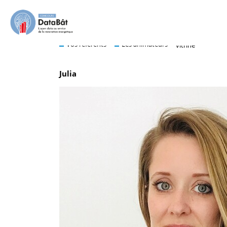
Julia Dumont
Vos référents
Les animateurs
vitrine
Julia