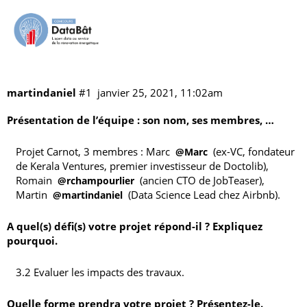
Carnot
Les projets
vitrine
martindaniel
#1
janvier 25, 2021, 11:02am
Présentation de l’équipe : son nom, ses membres, …
Projet Carnot, 3 membres :
Marc
(ex-VC, fondateur
@Marc
de Kerala Ventures, premier investisseur de Doctolib),
Romain
(ancien CTO de JobTeaser),
@rchampourlier
Martin
(Data Science Lead chez Airbnb).
@martindaniel
A quel(s) défi(s) votre projet répond-il ? Expliquez
pourquoi.
3.2 Evaluer les impacts des travaux.
Quelle forme prendra votre projet ? Présentez-le.