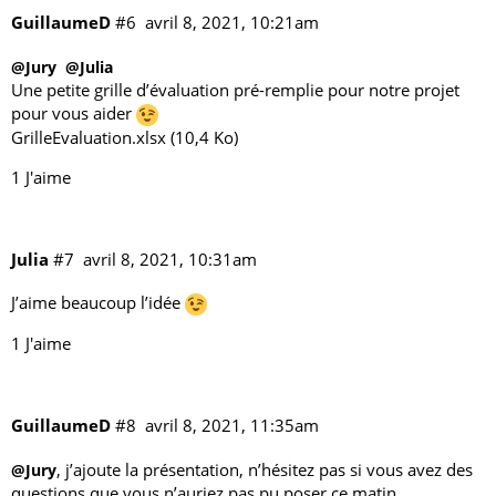
GuillaumeD
#6
avril 8, 2021, 10:21am
@Jury
@Julia
Une petite grille d’évaluation pré-remplie pour notre projet
pour vous aider
GrilleEvaluation.xlsx
(10,4 Ko)
1 J'aime
Julia
#7
avril 8, 2021, 10:31am
J’aime beaucoup l’idée
1 J'aime
GuillaumeD
#8
avril 8, 2021, 11:35am
, j’ajoute la
présentation
, n’hésitez pas si vous avez des
@Jury
questions que vous n’auriez pas pu poser ce matin.